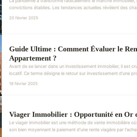
La pandémie a transformé radicalement le marché immobilier,
convictions établies. Les tendances actuelles révèlent des chang
20 février 2025
Guide Ultime : Comment Évaluer le Ren
Appartement ?
Avant de se lancer dans un investissement immobilier, il est 
locatif. Ce terme désigne le retour sur investissement d'une prop
19 février 2025
Viager Immobilier : Opportunité en Or 
Le viager immobilier est une méthode de vente immobilière où
son bien moyennant le paiement d'une rente viagère par l'achete