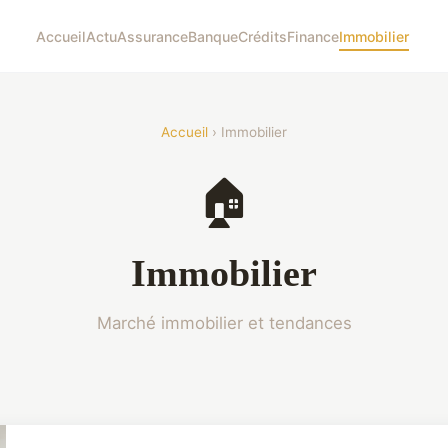
Accueil
Actu
Assurance
Banque
Crédits
Finance
Immobilier
Accueil
› Immobilier
🏠
Immobilier
Marché immobilier et tendances