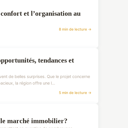
 confort et l’organisation au
8 min de lecture →
pportunités, tendances et
nt de belles surprises. Que le projet concerne
cieux, la région offre une l...
5 min de lecture →
 le marché immobilier?