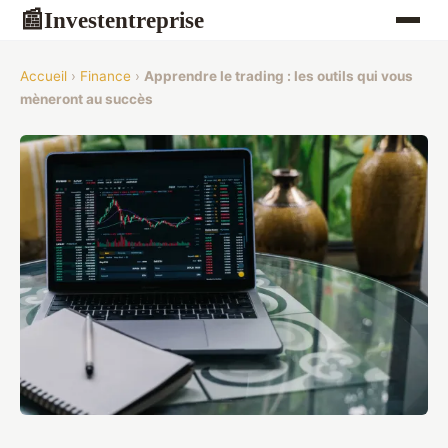
Investentreprise
📰
Accueil
›
Finance
›
Apprendre le trading : les outils qui vous
mèneront au succès