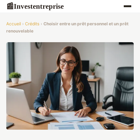
Investentreprise
📰
Accueil
›
Crédits
›
Choisir entre un prêt personnel et un prêt
renouvelable